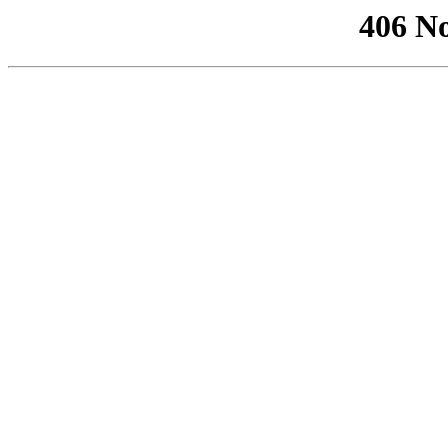
406 No