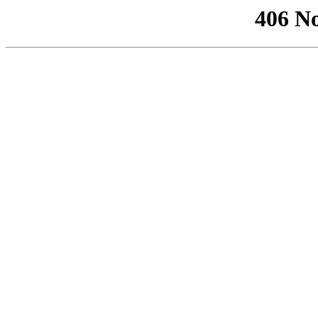
406 No