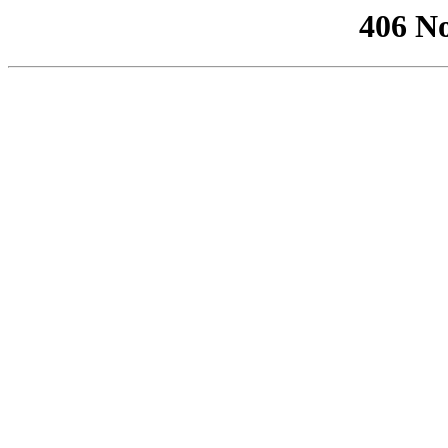
406 No