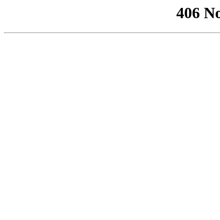
406 No